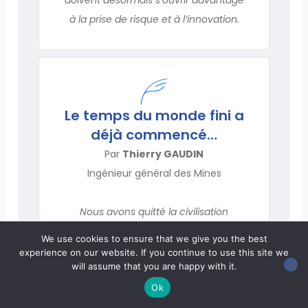
à la prise de risque et à l’innovation.
Le temps du monde fini a
déjà commencé…
Par
Thierry GAUDIN
Ingénieur général des Mines
Nous avons quitté la civilisation
industrielle, reposant sur la matière et
We use cookies to ensure that we give you the best
l’énergie, pour entrer dans une
experience on our website. If you continue to use this site we
will assume that you are happy with it.
civilisation cognitive, instaurant un
nouveau rapport au vivant et au temps
Ok
(du fait notamment de la rapidité de la