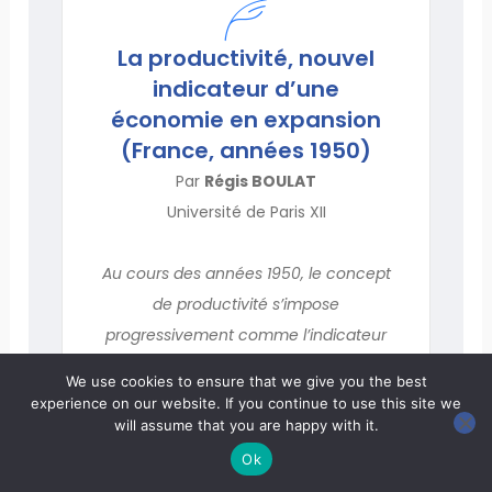
La productivité, nouvel
indicateur d’une
économie en expansion
(France, années 1950)
Par
Régis BOULAT
Université de Paris XII
Au cours des années 1950, le concept
de productivité s’impose
progressivement comme l’indicateur
d’une économie en expansion, auprès
We use cookies to ensure that we give you the best
des technocrates, des patrons et
experience on our website. If you continue to use this site we
même des syndicats « libres ».
will assume that you are happy with it.
Ok