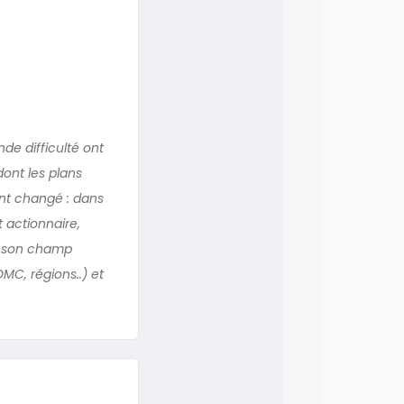
de difficulté ont
ont les plans
ont changé : dans
t actionnaire,
t, son champ
MC, régions..) et