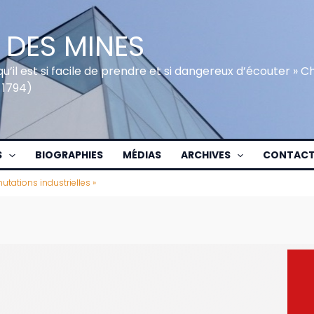
 DES MINES
qu’il est si facile de prendre et si dangereux d’écouter » 
 1794)
S
BIOGRAPHIES
MÉDIAS
ARCHIVES
CONTAC
tations industrielles »