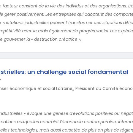
acteur constant de la vie des individus et des organisations. L’
e le gérer positivement. Les entreprises qui adoptent des compor
mutations industrielles peuvent transformer ces situations diffi
pétitivité accrue mais également de progrès social. Les expéri
de gouverner la « destruction créatrice ».
strielles: un challenge social fondamental
r
seil économique et social Lorraine,, Président du Comité écono
industrielles » évoque une genèse d’évolutions positives ou négat
ations auxquelles contraint l’économie contemporaine, internat
velles technologies, mais aussi corsetée de plus en plus de régl