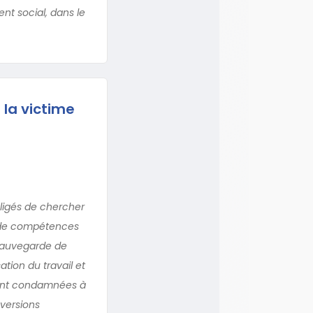
nt social, dans le
 la victime
ligés de chercher
s de compétences
 sauvegarde de
sation du travail et
ment condamnées à
nversions