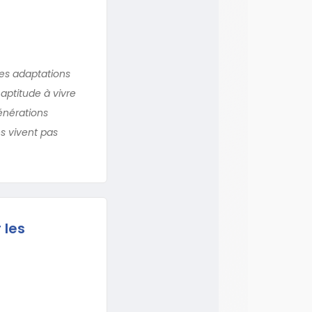
des adaptations
aptitude à vivre
énérations
s vivent pas
 les