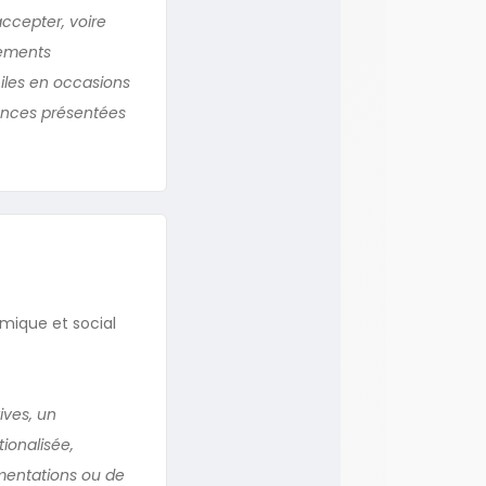
accepter, voire
tements
ciles en occasions
ences présentées
mique et social
ives, un
ionalisée,
ementations ou de