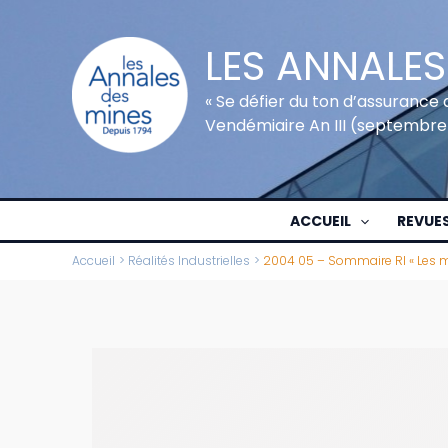
Aller
au
LES ANNALES
contenu
« Se défier du ton d’assurance 
Vendémiaire An III (septembre
ACCUEIL
REVUE
Accueil
Réalités Industrielles
2004 05 – Sommaire RI « Les mu