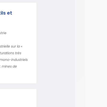
ils et
trie
rielle sur la «
urations très
 mono-industriels
 : mines de