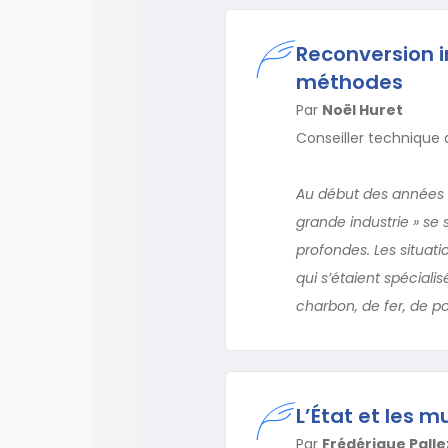
Reconversion in
méthodes
Par
Noël Huret
Conseiller technique d
Au début des années 198
grande industrie » se 
profondes. Les situat
qui s’étaient spéciali
charbon, de fer, de po
L’État et les m
Par
Frédérique Palle