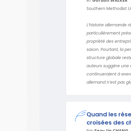
et
Gordon WALKER
Southern Methodist Un
L’histoire allemande r
particulièrement prés
propriété des entrepr
saxon. Pourtant, la p
structure globale rest
auteurs suggère une r
continueraient à exerc
allemand n’est pas globa
Quand les résea
croisées des c
Par
Sea-Jin CHANG