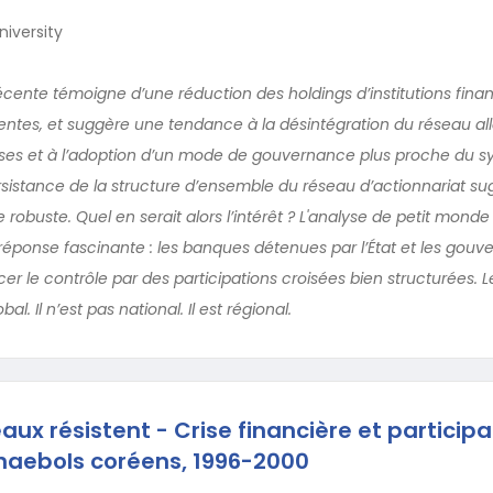
iversity
écente témoigne d’une réduction des holdings d’institutions finan
entes, et suggère une tendance à la désintégration du réseau a
ises et à l’adoption d’un mode de gouvernance plus proche du 
ersistance de la structure d’ensemble du réseau d’actionnariat su
e robuste. Quel en serait alors l’intérêt ? L'analyse de petit mond
éponse fascinante : les banques détenues par l’État et les gou
er le contrôle par des participations croisées bien structurées. L
l. Il n’est pas national. Il est régional.
ux résistent - Crise financière et participa
haebols coréens, 1996-2000