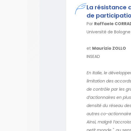
La résistance 
de participatio
Par
Raffaele CORRA
Université de Bologne
et
Maurizio ZOLLO
INSEAD
En Italie, le développ
limitation des accords
de contrôle par les g
d’actionnaires en plusi
densité du réseau des 
autres co-actionnaires
Ainsi, malgré l’accroi
petit monde ", au se