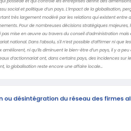
qui possède et qui contrôle les entreprises définit des dimensio
ssu social et politique d’un pays. L’impact de la globalisation, per
rtant très largement modéré par les relations qui existent entre a
rnements. Pour de nombreuses décisions stratégiques majeures,
si pas mise en œuvre au travers du conseil d’administration mais el
iat national. Dans l’absolu, s'il n’est possible d’affirmer ni que l
x améliorent, ni qu’ils diminuent le bien-être d’un pays, il y a peu
eaux d’actionnariat ont, dans certains pays, des incidences sur l
nt, la globalisation reste encore une affaire locale…
n ou désintégration du réseau des firmes 