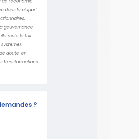
ns de l’économie
çu dans la plupart
ctionnaires,
 la gouvernance
le reste le fait
es systèmes
 de doute, en
es transformations
allemandes ?