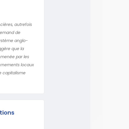
cières, autrefois
llemand de
système anglo-
ggère que la
e menée par les
vernements locaux
e capitalisme
tions