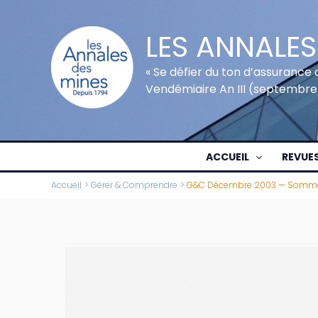
Aller
au
LES ANNALES
contenu
« Se défier du ton d’assurance 
Vendémiaire An III (septembre
ACCUEIL
REVUE
Accueil
Gérer & Comprendre
G&C Décembre 2003 — Somma