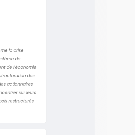
ême la crise
système de
ent de l’économie
structuration des
des actionnaires
ncentrer sur leurs
bols restructurés