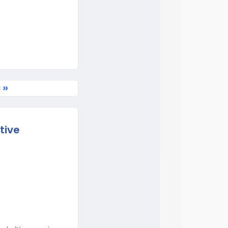
 »
tive