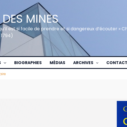
 DES MINES
qu’il est si facile de prendre et si dangereux d’écouter » 
 1794)
S
BIOGRAPHIES
MÉDIAS
ARCHIVES
CONTAC
ire