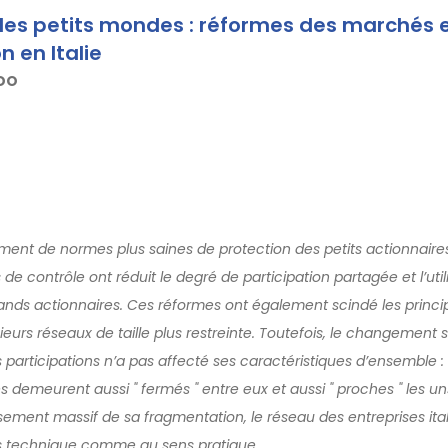
des petits mondes : réformes des marchés 
n en Italie
DO
ement de normes plus saines de protection des petits actionnaires
 de contrôle ont réduit le degré de participation partagée et l’util
rands actionnaires. Ces réformes ont également scindé les princ
eurs réseaux de taille plus restreinte. Toutefois, le changement si
participations n’a pas affecté ses caractéristiques d’ensemble : l
 demeurent aussi " fermés " entre eux et aussi " proches " les un
ssement massif de sa fragmentation, le réseau des entreprises ital
ns technique comme au sens pratique.