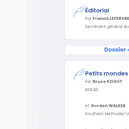
Éditorial
Par
Francis LEFEBVR
Secrétaire général d
Dossier 
Petits mondes 
Par
Bruce KOGUT
INSEAD
et
Gordon WALKER
Southern Methodist Un