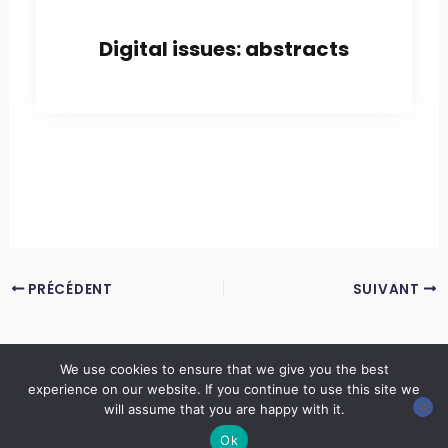
Digital issues: abstracts
PRÉCÉDENT
SUIVANT
We use cookies to ensure that we give you the best
experience on our website. If you continue to use this site we
Copyright © 2026 LES ANNALES DES MINES | Powered by
Thème WordPress Astra
will assume that you are happy with it.
Ok