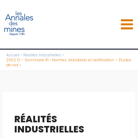
Aller
au
contenu
Accueil
Réalités Industrielles
2002 12 – Sommaire RI « Normes, standards et certification — Études
de cas »
RÉALITÉS
INDUSTRIELLES