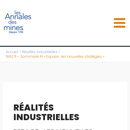
Aller
au
contenu
Accueil
Réalités Industrielles
1992 11 – Sommaire RI « Espace : les nouvelles stratégies »
RÉALITÉS
INDUSTRIELLES