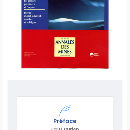
Préface
Par
H. Curien