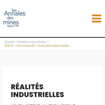
Aller
au
contenu
Accueil
Réalités Industrielles
1991 10 – Sommaire RI « L’industrie automobile »
RÉALITÉS
INDUSTRIELLES