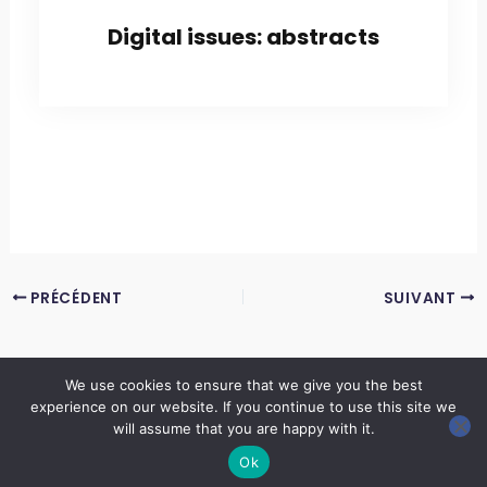
Digital issues: abstracts
PRÉCÉDENT
SUIVANT
We use cookies to ensure that we give you the best
experience on our website. If you continue to use this site we
Copyright © 2026 LES ANNALES DES MINES | Powered by
Thème WordPress Astra
will assume that you are happy with it.
Ok