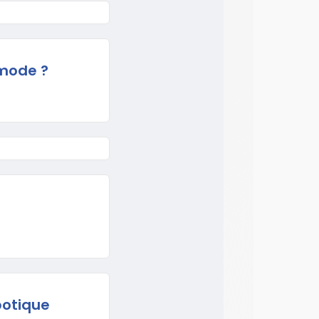
 mode ?
botique