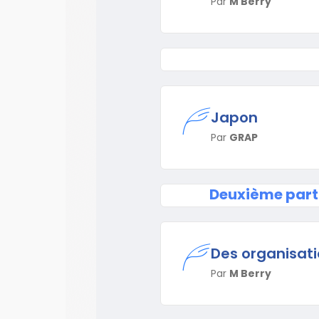
Par
M Berry
Japon
Par
GRAP
Deuxième parti
Des organisati
Par
M Berry