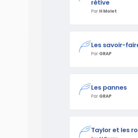
rétive
Par
H Molet
Les savoir-fair
Par
GRAP
Les pannes
Par
GRAP
Taylor et les r