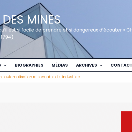
 DES MINES
qu’il est si facile de prendre et si dangereux d’écouter » 
 1794)
S
BIOGRAPHIES
MÉDIAS
ARCHIVES
CONTAC
ne automatisation raisonnable de l’industrie »