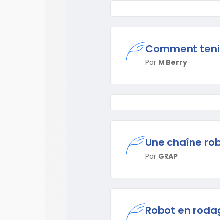
Comment tenir 
Par
M Berry
Une chaîne rob
Par
GRAP
Robot en roda