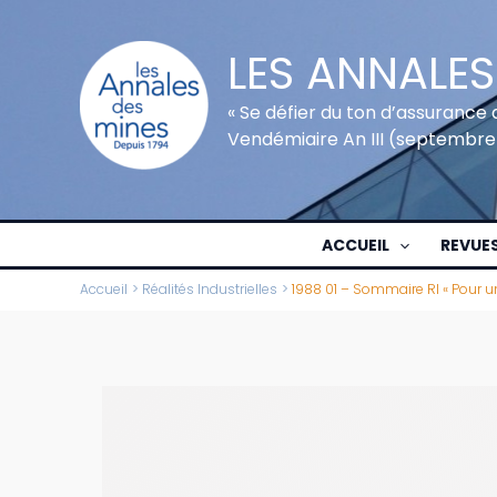
Aller
au
LES ANNALES
contenu
« Se défier du ton d’assurance 
Vendémiaire An III (septembre
ACCUEIL
REVUE
Accueil
Réalités Industrielles
1988 01 – Sommaire RI « Pour u