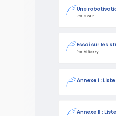
Une robotisati
Par
GRAP
Essai sur les 
Par
M Berry
Annexe I : List
Annexe II : Li