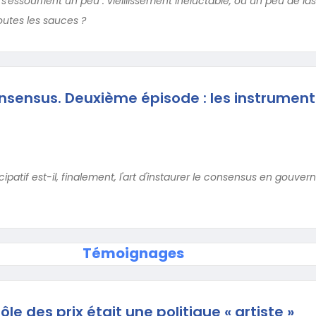
 s'essoufflent un peu : vieillissement inéluctable, ou un peu de la
tes les sauces ?
nsensus. Deuxième épisode : les instrument
atif est-il, finalement, l'art d'instaurer le consensus en gouvern
Témoignages
le des prix était une politique « artiste »