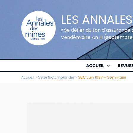
Aller
au
LES ANNALES
contenu
« Se défier du ton d’assurance 
Vendémiaire An III (septembre
ACCUEIL
REVUE
Accueil
Gérer & Comprendre
G&C Juin 1987 — Sommaire