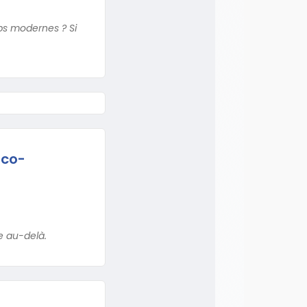
ps modernes ? Si
nco-
e au-delà.