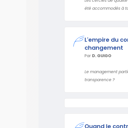
Les cercles de qualité
été accommodés à tou
L'empire du co
changement
Par
D. GUIGO
Le management particip
transparence ?
Quand le contrô