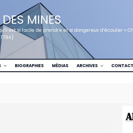
 DES MINES
qu’il est si facile de prendre et si dangereux d’écouter » 
 1794)
S
BIOGRAPHIES
MÉDIAS
ARCHIVES
CONTAC