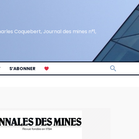
Charles Coquebert, Journal des mines n°1,
Recherc
T
S’ABONNER